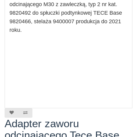
odcinającego M30 z zawleczką, typ 2 nr kat.
9820492 do spłuczki podtynkowej TECE Base
9820466, stelaża 9400007 produkcja do 2
021
roku.
Adapter zaworu
odcinającego Tece Base