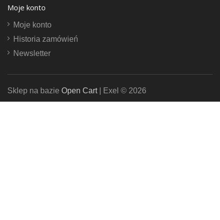
Moje konto
Moje konto
Historia zamówień
Newsletter
Sklep na bazie
Open Cart
| Exel © 2026