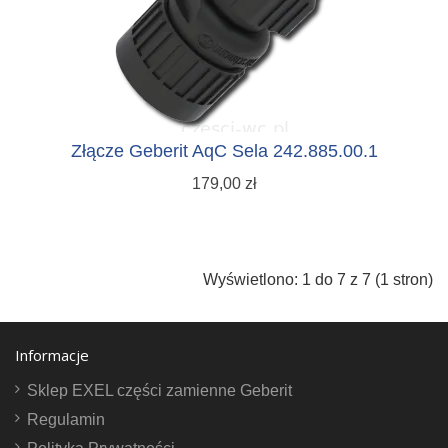
Złącze Geberit AqC Sela 242.885.00.1
179,00 zł
Wyświetlono: 1 do 7 z 7 (1 stron)
Informacje
Sklep EXEL części zamienne Geberit
Regulamin