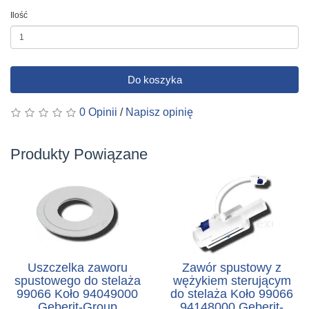
Ilość
Do koszyka
0 Opinii
/
Napisz opinię
Produkty Powiązane
Uszczelka zaworu
Zawór spustowy z
spustowego do stelaża
wężykiem sterującym
99066 Koło 94049000
do stelaża Koło 99066
Geberit-Group
94148000 Geberit-