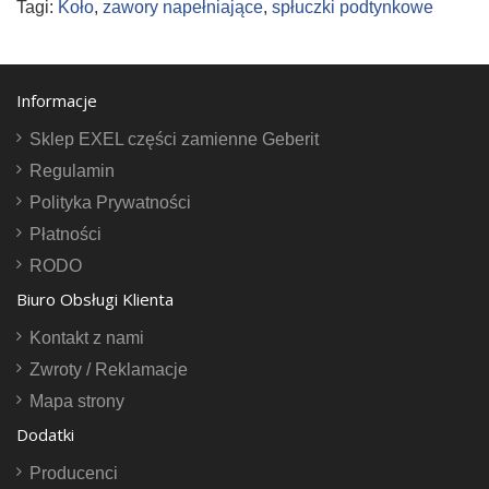
Tagi:
Koło
,
zawory napełniające
,
spłuczki podtynkowe
Informacje
Sklep EXEL części zamienne Geberit
Regulamin
Polityka Prywatności
Płatności
RODO
Biuro Obsługi Klienta
Kontakt z nami
Zwroty / Reklamacje
Mapa strony
Dodatki
Producenci