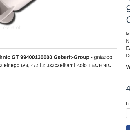
M
N
E
D
hnic GT 99400130000 Geberit-Group
- gniazdo
ielnego 6/3, 4/2 l z uszczelkami Koło TECHNIC
W
4
Il