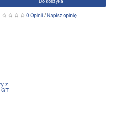
Do koszyka
0 Opinii
/
Napisz opinię
zy z
c GT