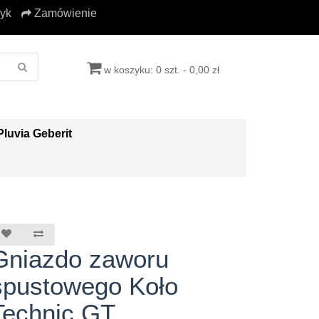
yk
Zamówienie
w koszyku: 0 szt. - 0,00 zł
Pluvia Geberit
Gniazdo zaworu
spustowego Koło
Technic GT