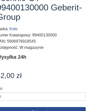
99400130000 Geberit-
Group
arka:
Koło
umer Katalogowy: 99400130000
AN: 5906976918545
ostępność: W magazynie
ysyłka 24h
2,00 zł
ość