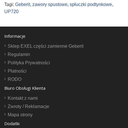
Tagi:
Geberit
,
zawory spustowe
,
spłuczki podtynkowe
,
UP720
Informacje
Sklep EXEL części zamienne Geberit
Regulamin
Polityka Prywatności
Płatności
RODO
Biuro Obsługi Klienta
Kontakt z nami
Zwroty / Reklamacje
Mapa strony
Dodatki