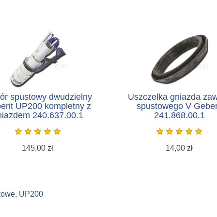
ór spustowy dwudzielny
Uszczelka gniazda za
erit UP200 kompletny z
spustowego V Geber
niazdem 240.637.00.1
241.868.00.1
145,00 zł
14,00 zł
kowe
,
UP200