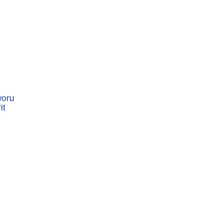
woru
it