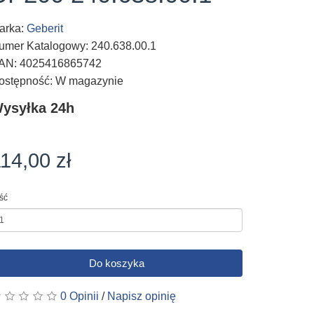
arka:
Geberit
umer Katalogowy: 240.638.00.1
AN: 4025416865742
ostępność: W magazynie
ysyłka 24h
14,00 zł
ość
Do koszyka
0 Opinii
/
Napisz opinię