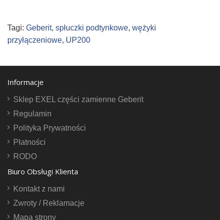
Tagi:
Geberit
,
spłuczki podtynkowe
,
wężyki
przyłączeniowe
,
UP200
Informacje
Sklep EXEL części zamienne Geberit
Regulamin
Polityka Prywatności
Płatności
RODO
Biuro Obsługi Klienta
Kontakt z nami
Zwroty / Reklamacje
Mapa strony