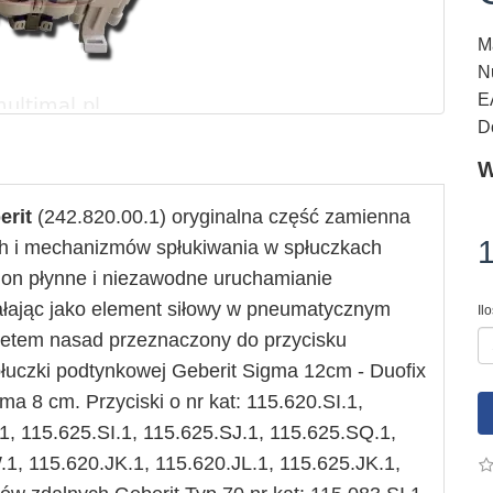
M
N
E
D
W
erit
(242.820.00.1) oryginalna część zamienna
1
h i mechanizmów spłukiwania w spłuczkach
on płynne i niezawodne uruchamianie
ziałając jako element siłowy w pneumatycznym
Il
pletem nasad przeznaczony do
przycisku
łuczki podtynkowej Geberit Sigma 12cm - Duofix
a 8 cm. Przyciski o nr kat: 115.620.SI.1,
1, 115.625.SI.1, 115.625.SJ.1, 115.625.SQ.1,
1, 115.620.JK.1, 115.620.JL.1, 115.625.JK.1,