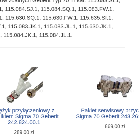
ków zdalnych Geberit
Typ
70 nr kat: 115.083.SI.1,
1, 115.084.SJ.1, 115.084.SQ.1, 115.083.FW.1,
1, 115.630.SQ.1, 115.630.FW.1, 115.635.SI.1,
1, 115.083.JK.1, 115.083.JL.1, 115.630.JK.1,
, 115.084.JK.1, 115.084.JL.1.
żyk przyłączeniowy z
Pakiet serwisowy przyc
nikiem Sigma 70 Geberit
Sigma 70 Geberit 243.26
242.824.00.1
869,00 zł
289,00 zł