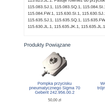
115.625.JL.1. Pasuje również do przycis
115.083.SJ.1, 115.083.SQ.1, 115.084.SI.
115.084.FW.1, 115.630.SI.1, 115.630.SJ.
115.635.SJ.1, 115.635.SQ.1, 115.635.FW.
115.630.JL.1, 115.635.JK.1, 115.635.JL.1
Produkty Powiązane
Pompka przycisku
Wę
pneumatycznego Sigma 70
trój
Geberit 242.956.00.2
50,00 zł