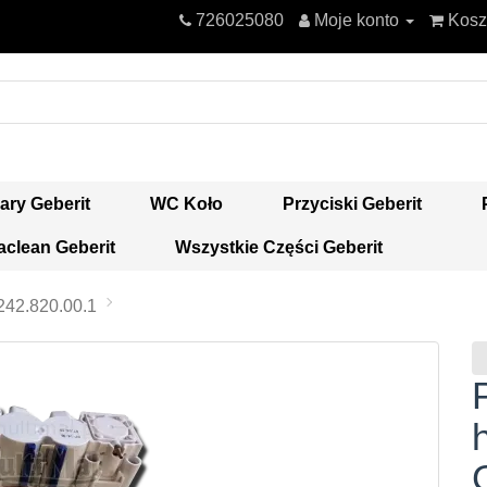
726025080
Moje konto
Kosz
ary Geberit
WC Koło
Przyciski Geberit
clean Geberit
Wszystkie Części Geberit
242.820.00.1