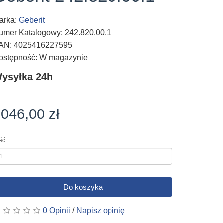
arka:
Geberit
umer Katalogowy: 242.820.00.1
AN: 4025416227595
ostępność: W magazynie
ysyłka 24h
046,00 zł
ość
Do koszyka
0 Opinii
/
Napisz opinię