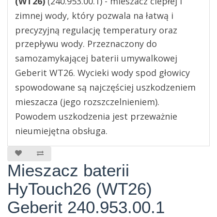
(WT26)
(240.953.00.1) - mieszacz ciepłej i
zimnej wody,
który pozwala na łatwą i
precyzyjną regulację temperatury oraz
przepływu wody. Przeznaczony
do
samozamykającej baterii umywalkowej
Geberit WT26. Wycieki wody spod głowicy
spowodowane są najczęściej uszkodzeniem
mieszacza (jego rozszczelnieniem).
Powodem uszkodzenia jest przeważnie
nieumiejętna obsługa.
Mieszacz baterii
HyTouch26 (WT26)
Geberit 240.953.00.1