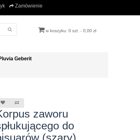
yk
Zamówienie
w koszyku: 0 szt. - 0,00 zł
Pluvia Geberit
Korpus zaworu
spłukującego do
pisuarów (szary)