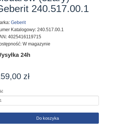
Geberit 240.517.00.1
arka:
Geberit
umer Katalogowy: 240.517.00.1
AN: 4025416119715
ostępność: W magazynie
ysyłka 24h
59,00 zł
ość
Do koszyka