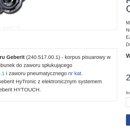
M
N
E
D
W
ru Geberit
(240.517.00.1) - korpus pisuarowy
w
ubunek do zaworu spłukującego
.1
i zaworu pneumatycznego
nr kat.
2
eberit HyTronic z elektronicznym systemem
Geberit HYTOUCH.
Il