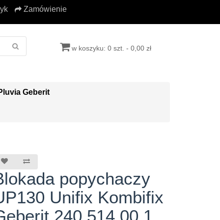
yk
Zamówienie
w koszyku: 0 szt. - 0,00 zł
Pluvia Geberit
Blokada popychaczy
UP130 Unifix Kombifix
Geberit 240.514.00.1