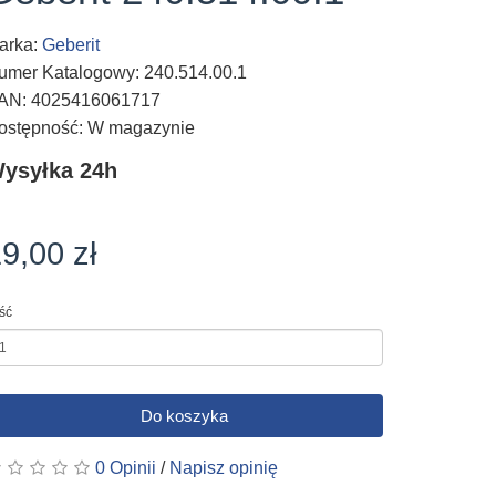
arka:
Geberit
umer Katalogowy: 240.514.00.1
AN: 4025416061717
ostępność: W magazynie
ysyłka 24h
9,00 zł
ość
Do koszyka
0 Opinii
/
Napisz opinię