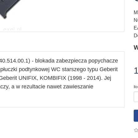
M
N
E
D
W
40.514.00.1) - blokada
zabezpiecza popychacze
1
spłuczki podtynkowej WC
starszego typu Geberit
 Geberit UNIFIX, KOMBIFIX (1998 - 2014).
Jej
czy, a w rezultacie nawet zawieszanie
Il