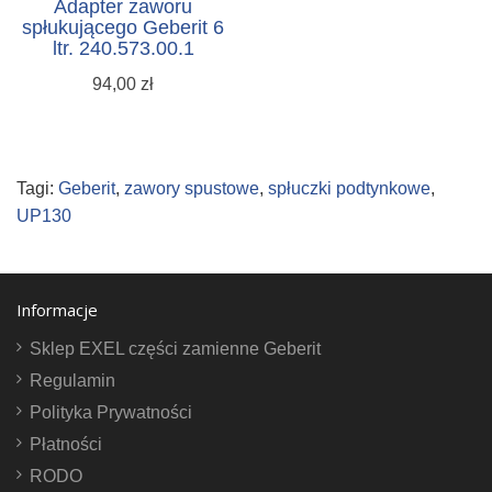
Adapter zaworu
spłukującego Geberit 6
ltr. 240.573.00.1
94,00 zł
Tagi:
Geberit
,
zawory spustowe
,
spłuczki podtynkowe
,
UP130
Informacje
Sklep EXEL części zamienne Geberit
Regulamin
Polityka Prywatności
Płatności
RODO