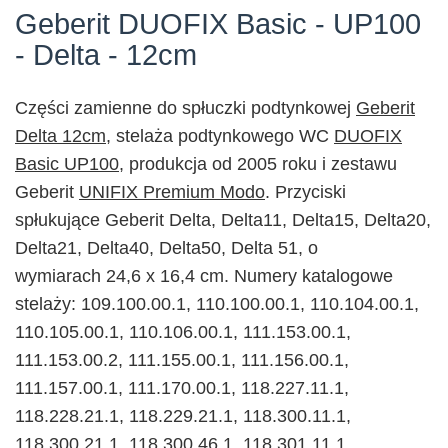
Geberit DUOFIX Basic - UP100
- Delta - 12cm
Części zamienne do spłuczki podtynkowej
Geberit
Delta 12cm
,
stelaża podtynkowego WC
DUOFIX
Basic UP100
,
produkcja od 2005 roku i zestawu
Geberit
UNIFIX Premium Modo
. Przyciski
spłukujące Geberit Delta, Delta11, Delta15, Delta20,
Delta21, Delta40, Delta50, Delta 51,
o
wymiarach
24,6 x 16,4 cm. Numery katalogowe
stelaży:
109.100.00.1, 110.100.00.1, 110.104.00.1,
110.105.00.1, 110.106.00.1, 111.153.00.1,
111.153.00.2, 111.155.00.1, 111.156.00.1,
111.157.00.1, 111.170.00.1
, 118.227.11.1,
118.228.21.1, 118.229.21.1, 118.300.11.1,
118.300.21.1, 118.300.46.1, 118.301.11.1,