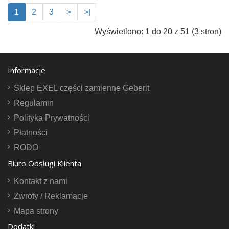
1
2
3
>
>|
Wyświetlono: 1 do 20 z 51 (3 stron)
Informacje
Sklep EXEL części zamienne Geberit
Regulamin
Polityka Prywatności
Płatności
RODO
Biuro Obsługi Klienta
Kontakt z nami
Zwroty / Reklamacje
Mapa strony
Dodatki